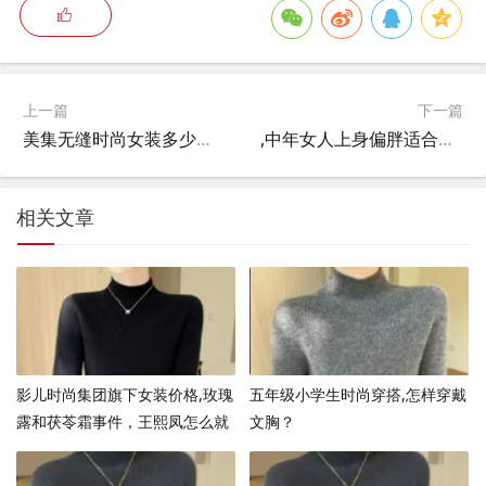
上一篇
下一篇
美集无缝时尚女装多少钱一件啊,你的女朋友或者老婆如果是很开放的女人，你能接受吗？
,中年女人上身偏胖适合什么颜色上衣夏？
相关文章
影儿时尚集团旗下女装价格,玫瑰
五年级小学生时尚穿搭,怎样穿戴
露和茯苓霜事件，王熙凤怎么就
文胸？
信了平儿的“谎言”？