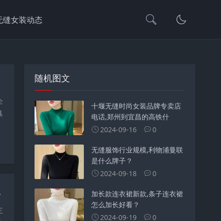
无缝女装动态
随机图文
企
十堰无缝时尚女装品牌专卖店
具
电话,郑州到宜昌的高铁什
2024-09-16
0
无缝服饰行业规模,利物浦曼联
是什么牌子？
2024-09-18
0
哪些优势？
加长款连衣裙新款,条子连衣裙
怎么加长好看？
三
2024-09-19
0