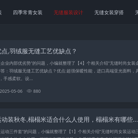
装
四季常青女装
无缝服装设计
无缝女装穿搭
优点,羽绒服无缝工艺优缺点？
装企业内部优劣势”的问题，小编就整理了【4】个相关介绍“无缝时尚女装
解答：羽绒服无缝工艺优缺点？优点:超强保暖性能，进口高端亚光面料，
手感柔软。设...
2025-05-06
880
女装三件套运动装秋冬,榻榻米适合什么人使用，榻榻米有
装运动三件套”的问题，小编就整理了【1】个相关介绍“无缝时尚女装运动