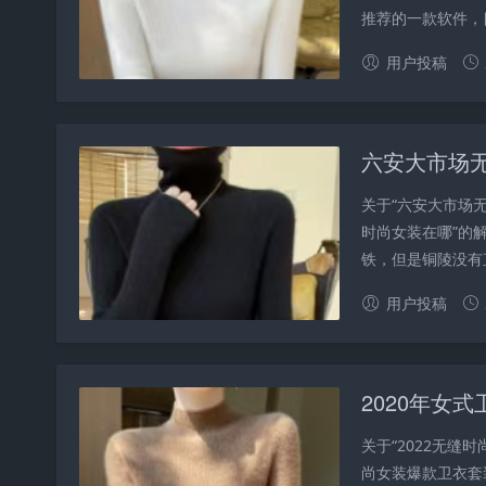
推荐的一款软件，目
用户投稿
六安大市场
关于“六安大市场
时尚女装在哪”的
铁，但是铜陵没有直
用户投稿
2020年女
关于“2022无缝
尚女装爆款卫衣套装