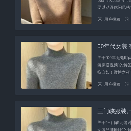
要以动漫休闲风格为
用户投稿
00年代女装
关于“00年无缝时
装穿搭视频”的解
换自如！微博之夜TH
用户投稿
三门峡服装
关于“三门峡无缝
女装品牌地址”的解