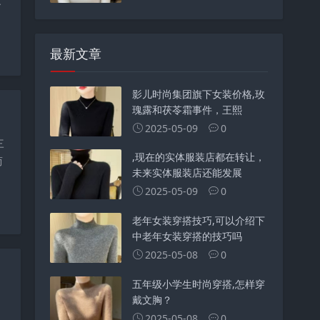
不
最新文章
影儿时尚集团旗下女装价格,玫
瑰露和茯苓霜事件，王熙
2025-05-09
0
三
,现在的实体服装店都在转让，
而
未来实体服装店还能发展
2025-05-09
0
老年女装穿搭技巧,可以介绍下
中老年女装穿搭的技巧吗
2025-05-08
0
五年级小学生时尚穿搭,怎样穿
戴文胸？
2025-05-08
0