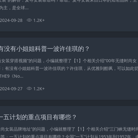
主，是全球...
2024-09-28
1.2K+
,有没有小姐姐科普一波许佳琪的？
尚女装穿搭视频”的问题，小编就整理了【1】个相关介绍“00年无缝时尚女
答：有没有小姐姐科普一波许佳琪的？许佳琪，从优雅到酷飒，可以如此
E9《No...
2024-09-27
1.2K+
,一五计划的重点项目有哪些？
时尚女装品牌地址”的问题，小编就整理了【1】个相关介绍“三门峡无缝时
答：一五计划的重点项目有哪些？全国“一五”计划从1953年到1957年，