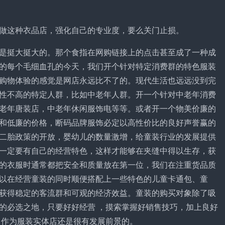
做这种衣品店，强化自己的专业度，要么关门止损。
是挺大挺大的。那个食指在网购链接上的点击甚至成了一种成
的每个毛细血孔的今天，我们开个针对特定消费群的特色服装
购物体验的感觉是网店永远比不了的。现代生活也远远没到完
性不高的特定人群，比如中老年人群。开一个针对中老年消费
老年唐装店，中老年休闲服饰电等等。或者开一个物美价廉的
和低廉的价格，断码品牌服饰必定以高性价比的良好声誉赢的
二胎政策的开放，婴幼儿的数量激增，给童装行业的发展提供
一定要有自己的经营特色，这样才能够在夹缝中得以生存，获
的衣服时通常都把安全和质量放在第一位，我们在注重货品质
以在经营童装的同时顺便搭配上一些特色的儿童卡通包、童
获得稳定的客流群和可观的经济效益。童装的购买对象除了吸
的必选之地，只要好好经营 ，摸索掌握好销售技巧，加上良好
 作为服装实体店还是很有发展前景的。