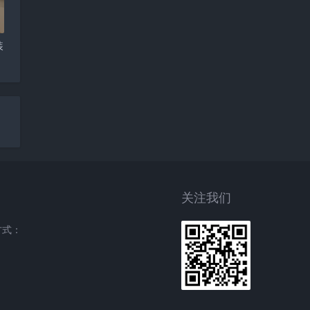
装
关注我们
方式：