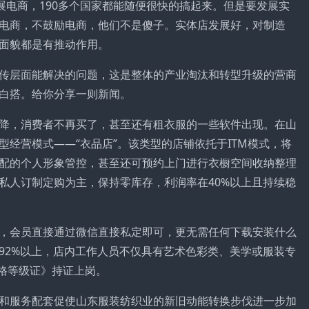
展电商，190多个国家都能随便很快的搞起来。但是要发展实
电商，不鼓励电商，他们不是傻子。实体店发展好，对制造
面貌都是有推动作用。
传层面能解决的问题，这是整体的产业淘汰和转型升级的营商
白搭。给你分享一则新闻。
降，消费者不再买了，甚至还有租衣服的一些软件出现。在山
经营模式——“衣品店”。该类型的店铺依托于ITM模式，将
配的个人形象管控，甚至还可预约上门进行衣橱空间收纳整理
私人订制定购为主，保持零库存，利润率在40%以上且持续稳
，会员直接通过微信直接私定即可，更无需任何下载安装什么
92%以上，店内工作人员不仅具有艺术色彩类、美学或服装专
资格等级证》持证上岗。
和服务配套促使山东服装纺织业的新旧动能转换步伐进一步加