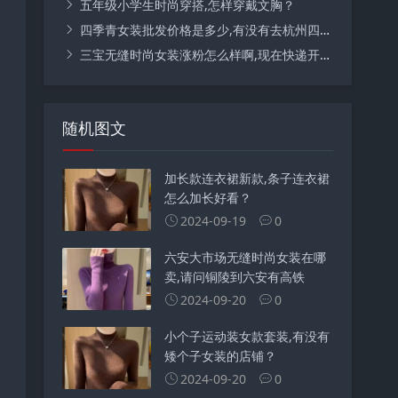
五年级小学生时尚穿搭,怎样穿戴文胸？
四季青女装批发价格是多少,有没有去杭州四季青批发过女装的朋友，哪家拿货比较便宜？
三宝无缝时尚女装涨粉怎么样啊,现在快递开工了！憋了很久你有什么要买的吗？
随机图文
加长款连衣裙新款,条子连衣裙
怎么加长好看？
2024-09-19
0
六安大市场无缝时尚女装在哪
卖,请问铜陵到六安有高铁
2024-09-20
0
小个子运动装女款套装,有没有
矮个子女装的店铺？
2024-09-20
0